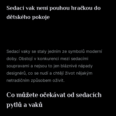
Sedací vak není pouhou hračkou do
dětského pokoje
Posted
25. 1. 2021
By
on
Sedací vaky
se staly jedním ze symbolů moderní
doby. Obstojí v konkurenci mezi sedacími
soupravami a nejsou to jen bláznivé nápady
designérů, co se nudí a chtějí život nějakým
netradičním způsobem oživit.
Co můžete očekávat od sedacích
pytlů a vaků