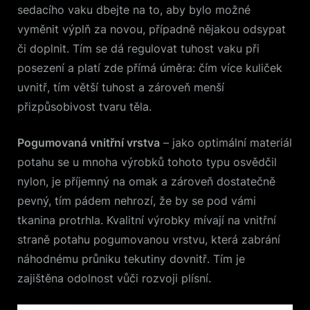
sedacího vaku dbejte na to, aby bylo možné
vyměnit výplň za novou, případně nějakou odsypat
či doplnit. Tím se dá regulovat tuhost vaku při
posezení a platí zde přímá úměra: čím více kuliček
uvnitř, tím větší tuhost a zároveň menší
přizpůsobivost tvaru těla.
Pogumovaná vnitřní vrstva
– jako optimální materiál
potahu se u mnoha výrobků tohoto typu osvědčil
nylon, je příjemný na omak a zároveň dostatečně
pevný, tím pádem nehrozí, že by se pod vámi
tkanina protrhla. Kvalitní výrobky mívají na vnitřní
straně potahu pogumovanou vrstvu, která zabrání
náhodnému průniku tekutiny dovnitř. Tím je
zajištěna odolnost vůči rozvoji plísní.