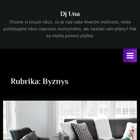
Skip
to
Dj Una
content
Chcete si koupit něco, co je nad vaše finanční možnosti, nebo
potřebujete něco naprosto nezbytného, ale nestačí vám příjmy? Pak
by mohla pomoci půjčka.
Rubrika:
Byznys