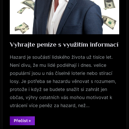
Vyhrajte peníze s využitím informací
Byznys
Hazard je součástí lidského života už tisíce let.
Není divu, že mu lidé podléhají i dnes. velice
populární jsou u nás číselné loterie nebo stírací
losy. Je potřeba se hazardu věnovat s rozumem,
protože i když se budete snažit si zahrát jen
občas, výhry ostatních vás mohou motivovat k
utrácení více peněz za hazard, než…
“Vyhrajte
Přečíst
»
peníze
s