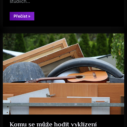
studiích…
“Vyklízení
Přečíst
»
bytu
po
nájemnících”
Komu se může hodit vyklízení