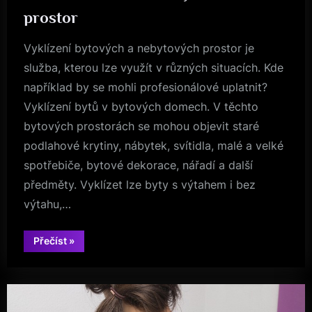
Byznys
prostor
Vyklízení bytových a nebytových prostor je
služba, kterou lze využít v různých situacích. Kde
například by se mohli profesionálové uplatnit?
Vyklízení bytů v bytových domech. V těchto
bytových prostorách se mohou objevit staré
podlahové krytiny, nábytek, svítidla, malé a velké
spotřebiče, bytové dekorace, nářadí a další
předměty. Vyklízet lze byty s výtahem i bez
výtahu,…
“Komu
Přečíst
»
se
může
hodit
vyklízení
prostor”