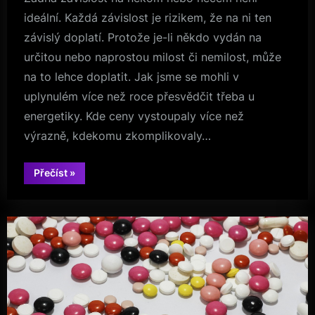
ideální. Každá závislost je rizikem, že na ni ten
závislý doplatí. Protože je-li někdo vydán na
určitou nebo naprostou milost či nemilost, může
na to lehce doplatit. Jak jsme se mohli v
uplynulém více než roce přesvědčit třeba u
energetiky. Kde ceny vystoupaly více než
výrazně, kdekomu zkomplikovaly…
“Vy
Přečíst
»
ještě
nemáte
FVE?”