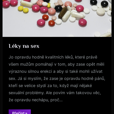
Léky na sex
Byznys
Jo opravdu hodně kvalitních léků, které právě
všem mužům pomáhají v tom, aby zase opět měli
výraznou silnou erekci a aby si také mohli užívat
sex. Já si myslím, že zase je opravdu hodně pánů,
kteří se velice stydí za to, když mají nějaké
sexuální problémy. Ale povím vám takovou věc,
že opravdu nechápu, proč…
“Léky
Přečíst
»