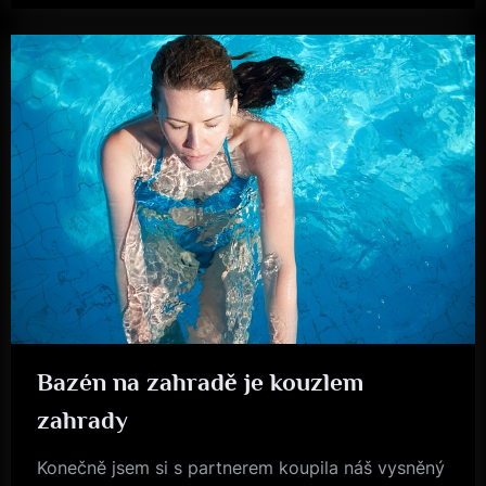
využitím
informací”
Bazén na zahradě je kouzlem
Byznys
zahrady
Konečně jsem si s partnerem koupila náš vysněný