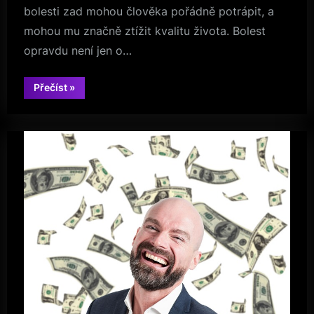
bolesti zad mohou člověka pořádně potrápit, a
mohou mu značně ztížit kvalitu života. Bolest
opravdu není jen o…
“Bolí
Přečíst
»
vás
záda?”