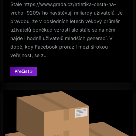
Stále https://www.grada.cz/atletika-cesta-na-
vrchol-9209/ ho navštěvují miliardy uživatelů. Je
pravdou, že v posledních letech věkový průměr
uživatelů poněkud vzrostl ale stále se na něm
najde i hodně uživatelů mladších generací. V
době, kdy Facebook prorazil mezi širokou
veřejnost, se z…
“Jak
Přečíst
»
stáhnout
video
z
Facebooku?”