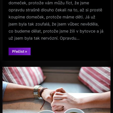
domeček, protože vám můžu říct, že jsme
opravdu strašně dlouho čekali na to, až si prostě
koupíme domeček, protože máme děti. Já už
jsem byla tak zoufalá, že jsem vůbec nevěděla,
co budeme dělat, protože jsme žili v bytovce a já
už jsem byla tak nervózní. Opravdu…
“Bazén
Přečíst
»
na
zahradě
je
kouzlem
zahrady”