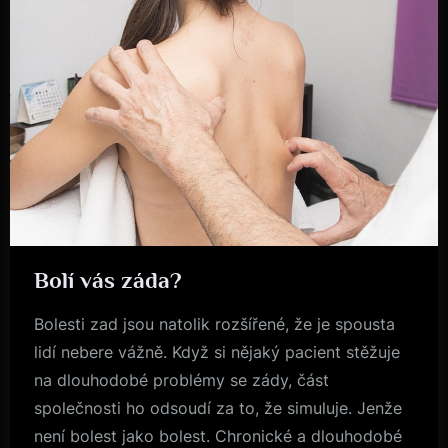
Bolí vás záda?
Byznys
Bolesti zad jsou natolik rozšířené, že je spousta
lidí nebere vážně. Když si nějaký pacient stěžuje
na dlouhodobé problémy se zády, část
společnosti ho odsoudí za to, že simuluje. Jenže
není bolest jako bolest. Chronické a dlouhodobé