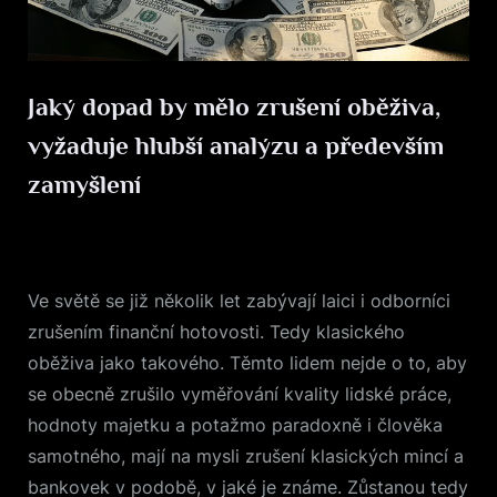
Jaký dopad by mělo zrušení oběživa,
vyžaduje hlubší analýzu a především
zamyšlení
Posted
28. 2. 2025
By
on
Ve světě se již několik let zabývají laici i odborníci
zrušením finanční hotovosti. Tedy klasického
oběživa jako takového. Těmto lidem nejde o to, aby
se obecně zrušilo vyměřování kvality lidské práce,
hodnoty majetku a potažmo paradoxně i člověka
samotného, mají na mysli zrušení klasických mincí a
bankovek v podobě, v jaké je známe. Zůstanou tedy