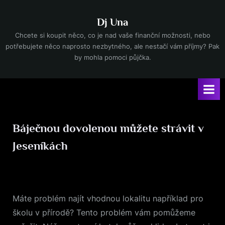
Skip
to
Dj Una
content
Chcete si koupit něco, co je nad vaše finanční možnosti, nebo
potřebujete něco naprosto nezbytného, ale nestačí vám příjmy? Pak
by mohla pomoci půjčka.
Báječnou dovolenou můžete strávit v
Jeseníkách
Posted
13. 5. 2025
By
on
Máte problém najít vhodnou lokalitu například pro
školu v přírodě? Tento problém vám pomůžeme