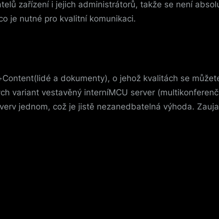
atelů zařízení i jejich administrátorů, takže se není abs
 je nutné pro kvalitní komunikaci.
e+Content(lidé a dokumenty), o jehož kvalitách se může
ch variant vestavěný interníMCU server (multikonferenč
erv jednom, což je jistě nezanedbatelná výhoda. Zaujal