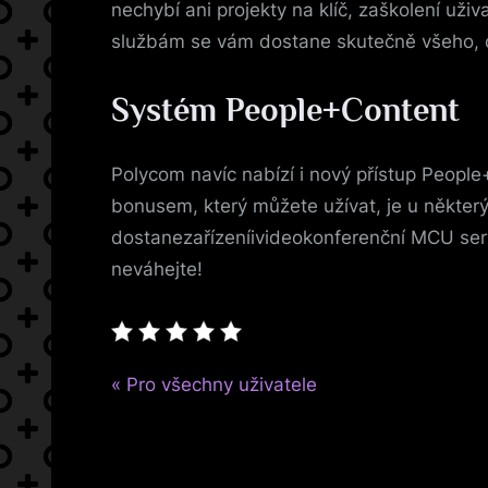
nechybí ani projekty na klíč, zaškolení uživ
službám se vám dostane skutečně všeho, co
Systém People+Content
Polycom navíc nabízí i nový přístup Peopl
bonusem, který můžete užívat, je u některý
dostanezařízeníivideokonferenční MCU serv
neváhejte!
P
Navigace
Pro všechny uživatele
r
pro
e
v