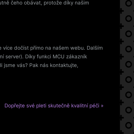
olutně čeho obávat, protože díky našim
te více dočíst přímo na našem webu. Dalším
ní server). Díky funkci MCU zákazník
i jsme vás? Pak nás kontaktujte,
N
Dopřejte své pleti skutečně kvalitní péči
e
x
t