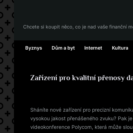
Skip
to
content
Chcete si koupit něco, co je nad vaše finanční 
Byznys
Dům a byt
Internet
Kultura
Zařízení pro kvalitní přenosy d
Posted
17. 6. 2025
By
on
Sháníte nové zařízení pro precizní komunik
vysokou jakost přenášeného zvuku? Pak je
videokonference
Polycom, která může slouži