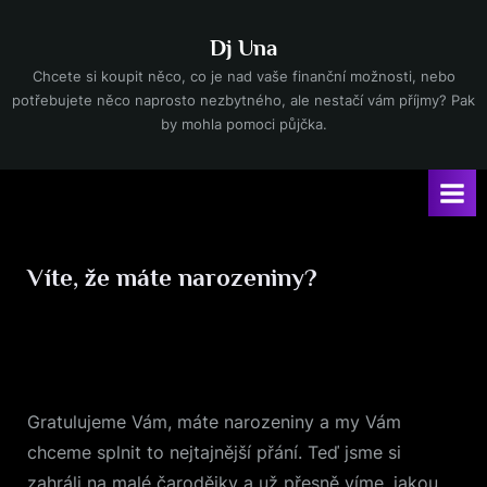
Skip
to
Dj Una
content
Chcete si koupit něco, co je nad vaše finanční možnosti, nebo
potřebujete něco naprosto nezbytného, ale nestačí vám příjmy? Pak
by mohla pomoci půjčka.
Víte, že máte narozeniny?
Posted
21. 11. 2024
By
on
Gratulujeme Vám, máte narozeniny a my Vám
chceme splnit to nejtajnější přání. Teď jsme si
zahráli na malé čarodějky a už přesně víme, jakou