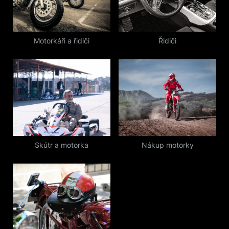
s
t
:
Motorkáři a řidiči
Řidiči
Skútr a motorka
Nákup motorky