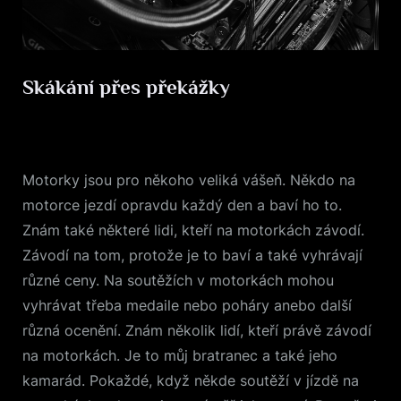
Skákání přes překážky
Posted
28. 9. 2023
By
on
Motorky jsou pro někoho veliká vášeň. Někdo na
motorce jezdí opravdu každý den a baví ho to.
Znám také některé lidi, kteří na motorkách závodí.
Závodí na tom, protože je to baví a také vyhrávají
různé ceny. Na soutěžích v motorkách mohou
vyhrávat třeba medaile nebo poháry anebo další
různá ocenění. Znám několik lidí, kteří právě závodí
na motorkách. Je to můj bratranec a také jeho
kamarád. Pokaždé, když někde soutěží v jízdě na