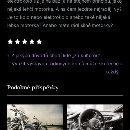
elektrokolo už je na bázi a na stejném principu, jako
nějaká lehčí motorka. A na čem jezdíte nejraději vy?
Je to kolo nebo elektrokolo anebo také nějaká
lehká motorka? Anebo máte rádi silné motorky?
Moto
P
Navigace
Z jakých důvodů chodí lidé „za kulturou“
r
N
Využít výstavbu rodinných domů může skutečně
pro
e
e
každý
v
x
příspěvek
Podobné příspěvky
i
t
o
P
u
o
s
s
P
t
o
: