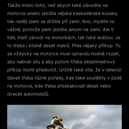
Takže místo toho, než abych také závodila na
motorce anebo jezdila nějaké kaskadérské kousky,
tak raději jsem se držela při zemi. Ano, myslím to
vážně, protože jsem jezdila jenom na zemi. Ale ti
lidé, kteří závodí na motorkách, tak také skáčou. Je
to třeba i klidně deset metrů. Přes nějaký příkop. To
se vždycky na motorce musí opravdu hodně rozjet,
aby nabrali sílu a aby potom třeba desetimetrový
příkop mohli přeskočit. Určitě také víte, že v televizi
dávali třeba různé pořady, kde také soutěžily v jízdě
na motorce, kde třeba přeskakovali deset nebo
dvacet automobilů.