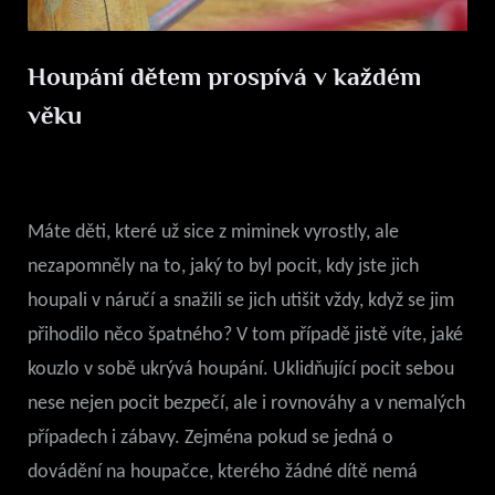
Houpání dětem prospívá v každém
věku
Posted
22. 6. 2020
By
on
Máte děti, které už sice z miminek vyrostly, ale
nezapomněly na to, jaký to byl pocit, kdy jste jich
houpali v náručí a snažili se jich utišit vždy, když se jim
přihodilo něco špatného? V tom případě jistě víte, jaké
kouzlo v sobě ukrývá houpání. Uklidňující pocit sebou
nese nejen pocit bezpečí, ale i rovnováhy a v nemalých
případech i zábavy. Zejména pokud se jedná o
dovádění na houpačce, kterého žádné dítě nemá