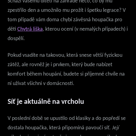
Schází vašemu dítěti na zahradě něco, co by mu
zpestřilo den a umožnilo mu prožít i špetku legrace? V
tom případě vám doma chybí závěsná houpačka pro
děti
Chytrá liška
, kterou ocení (v nemalých případech) i
dospělí.
Pokud vsadíte na takovou, která snese větší fyzickou
zátěž, ale rovněž je i prvkem, který bude nabízet
komfort během houpání, budete si příjemné chvíle na
ní užívat všichni v domácnosti.
Síť je aktuálně na vrcholu
V poslední době se upustilo od klasiky a do popředí se
dostala houpačka, která připomíná pavoučí síť.
Její