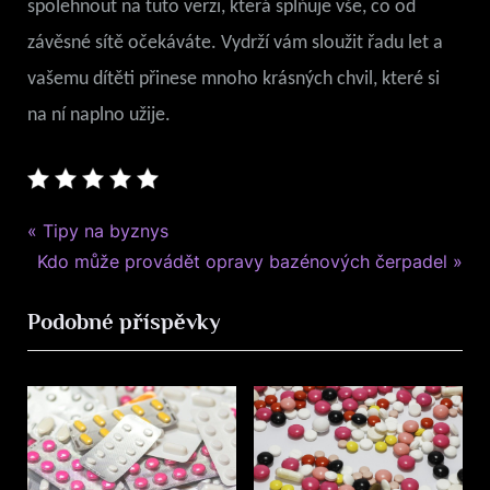
spolehnout na tuto verzi, která splňuje vše, co od
závěsné sítě očekáváte. Vydrží vám sloužit řadu let a
vašemu dítěti přinese mnoho krásných chvil, které si
na ní naplno užije.
Byznys
P
Navigace
Tipy na byznys
N
r
Kdo může provádět opravy bazénových čerpadel
pro
e
e
Podobné příspěvky
x
v
příspěvek
t
i
P
o
o
u
s
s
t
P