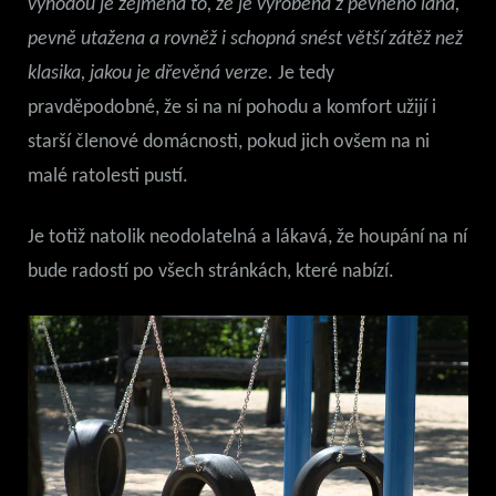
výhodou je zejména to, že je vyrobena z pevného lana,
pevně utažena a rovněž i schopná snést větší zátěž než
klasika, jakou je dřevěná verze.
Je tedy
pravděpodobné, že si na ní pohodu a komfort užijí i
starší členové domácnosti, pokud jich ovšem na ni
malé ratolesti pustí.
Je totiž natolik neodolatelná a lákavá, že houpání na ní
bude radostí po všech stránkách, které nabízí.