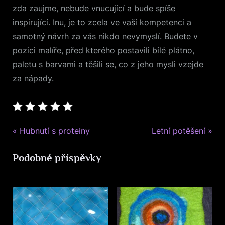
zda zaujme, nebude vnucující a bude spíše
inspirující. Inu, je to zcela ve vaší kompetenci a
samotný návrh za vás nikdo nevymyslí. Budete v
pozici malíře, před kterého postavili bílé plátno,
paletu s barvami a těšili se, co z jeho mysli vzejde
za nápady.
Produkty
P
N
Navigace
Hubnutí s proteiny
Letní potěšení
r
e
pro
Podobné příspěvky
e
x
v
t
příspěvek
i
P
o
o
u
s