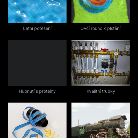
s
t
P
:
o
s
Letní potěšení
Ovčí rouno k plstění.
t
:
Hubnutí s proteiny
Kvalitní trubky