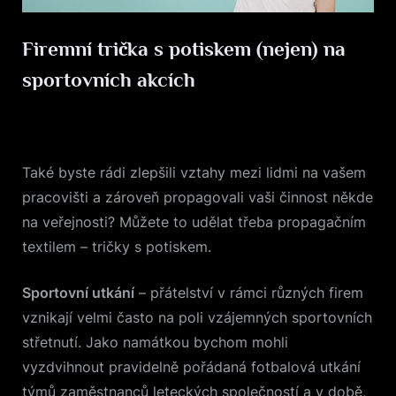
Firemní trička s potiskem (nejen) na
sportovních akcích
Posted
8. 1. 2022
By
on
Také byste rádi zlepšili vztahy mezi lidmi na vašem
pracovišti a zároveň propagovali vaši činnost někde
na veřejnosti? Můžete to udělat třeba propagačním
textilem – tričky s potiskem.
Sportovní utkání
– přátelství v rámci různých firem
vznikají velmi často na poli vzájemných sportovních
střetnutí. Jako namátkou bychom mohli
vyzdvihnout pravidelně pořádaná fotbalová utkání
týmů zaměstnanců leteckých společností a v době,