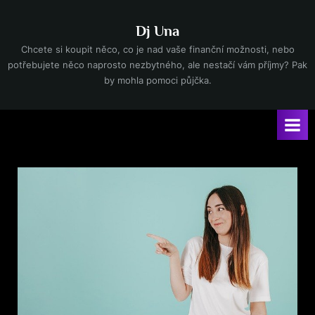
Skip
to
Dj Una
content
Chcete si koupit něco, co je nad vaše finanční možnosti, nebo
potřebujete něco naprosto nezbytného, ale nestačí vám příjmy? Pak
by mohla pomoci půjčka.