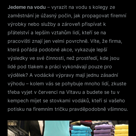
Jedeme na vodu
– vyrazit na vodu s kolegy ze
zaměstnání je úžasný počin, jak propagovat firemní
výrobky nebo služby a zároveň přispívat k
přátelství a lepším vztahům lidí, kteří se na
pracovišti znají jen velmi povrchně. Víte, že firma,
která pořádá podobné akce, vykazuje lepší
výsledky ve své činnosti, než prostředí, kde jsou
lidé pod tlakem a práci vykonávají pouze pro
výdělek? A vodácké výpravy mají jednu zásadní
výhodu – kolem vás se pohybuje mnoho lidí, zkuste
třeba vyjet v červenci na Vltavu a budete se tu v
kempech míjet se stovkami vodáků, kteří si vašeho
potisku na firemním tričku pravděpodobně všimnou.